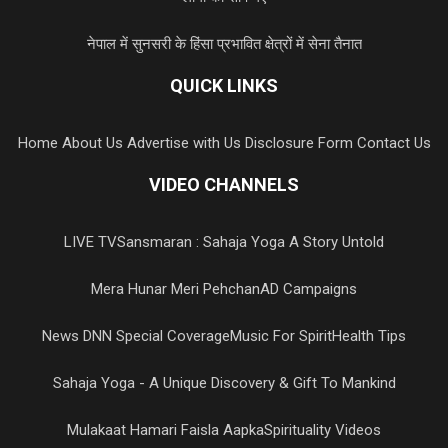
नेपाल में सुनसरी के हिंसा प्रभावित क्षेत्रों में सेना तैनात
QUICK LINKS
Home
About Us
Advertise with Us
Disclosure Form
Contact Us
VIDEO CHANNELS
LIVE TV
Sansmaran : Sahaja Yoga A Story Untold
Mera Hunar Meri Pehchan
AD Campaigns
News DNN Special Coverage
Music For Spirit
Health Tips
Sahaja Yoga - A Unique Discovery & Gift To Mankind
Mulakaat Hamari Faisla Aapka
Spirituality Videos