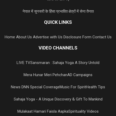
नेपाल में सुनसरी के हिंसा प्रभावित क्षेत्रों में सेना तैनात
QUICK LINKS
Home
About Us
Advertise with Us
Disclosure Form
Contact Us
VIDEO CHANNELS
LIVE TV
Sansmaran : Sahaja Yoga A Story Untold
Mera Hunar Meri Pehchan
AD Campaigns
News DNN Special Coverage
Music For Spirit
Health Tips
Sahaja Yoga - A Unique Discovery & Gift To Mankind
Mulakaat Hamari Faisla Aapka
Spirituality Videos