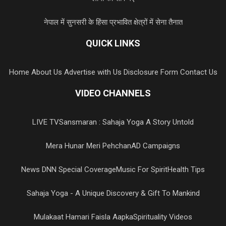
नेपाल में सुनसरी के हिंसा प्रभावित क्षेत्रों में सेना तैनात
QUICK LINKS
Home
About Us
Advertise with Us
Disclosure Form
Contact Us
VIDEO CHANNELS
LIVE TV
Sansmaran : Sahaja Yoga A Story Untold
Mera Hunar Meri Pehchan
AD Campaigns
News DNN Special Coverage
Music For Spirit
Health Tips
Sahaja Yoga - A Unique Discovery & Gift To Mankind
Mulakaat Hamari Faisla Aapka
Spirituality Videos