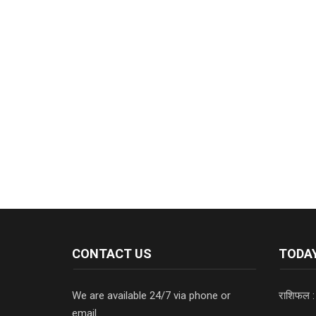
CONTACT US
TODAY
We are available 24/7 via phone or
राशिफल :
email.