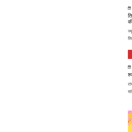
ति
की
ज्
स्
श्
रा
सा