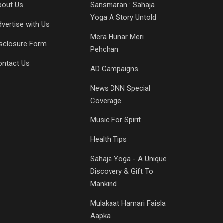
bout Us
Sansmaran : Sahaja
Yoga A Story Untold
vertise with Us
Mera Hunar Meri
isclosure Form
Pehchan
ontact Us
AD Campaigns
News DNN Special
Coverage
Music For Spirit
Health Tips
Sahaja Yoga - A Unique
Discovery & Gift To
Mankind
Mulakaat Hamari Faisla
Aapka