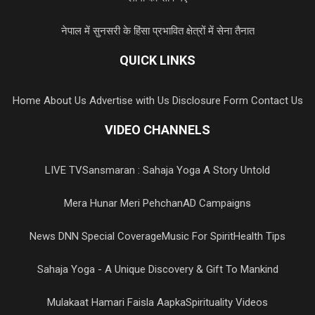
नेपाल में सुनसरी के हिंसा प्रभावित क्षेत्रों में सेना तैनात
QUICK LINKS
Home
About Us
Advertise with Us
Disclosure Form
Contact Us
VIDEO CHANNELS
LIVE TV
Sansmaran : Sahaja Yoga A Story Untold
Mera Hunar Meri Pehchan
AD Campaigns
News DNN Special Coverage
Music For Spirit
Health Tips
Sahaja Yoga - A Unique Discovery & Gift To Mankind
Mulakaat Hamari Faisla Aapka
Spirituality Videos