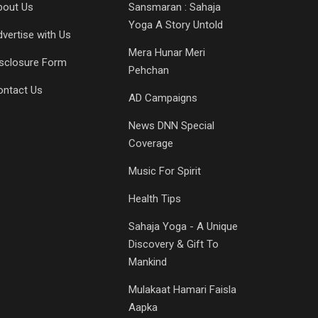
bout Us
Sansmaran : Sahaja
Yoga A Story Untold
vertise with Us
Mera Hunar Meri
isclosure Form
Pehchan
ontact Us
AD Campaigns
News DNN Special
Coverage
Music For Spirit
Health Tips
Sahaja Yoga - A Unique
Discovery & Gift To
Mankind
Mulakaat Hamari Faisla
Aapka