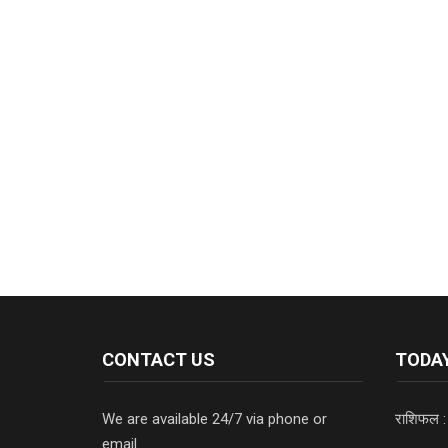
CONTACT US
TODAY
We are available 24/7 via phone or
राशिफल :
email.