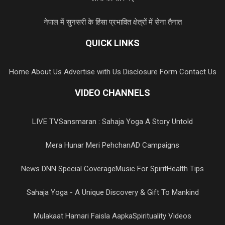
नेपाल में सुनसरी के हिंसा प्रभावित क्षेत्रों में सेना तैनात
QUICK LINKS
Home
About Us
Advertise with Us
Disclosure Form
Contact Us
VIDEO CHANNELS
LIVE TV
Sansmaran : Sahaja Yoga A Story Untold
Mera Hunar Meri Pehchan
AD Campaigns
News DNN Special Coverage
Music For Spirit
Health Tips
Sahaja Yoga - A Unique Discovery & Gift To Mankind
Mulakaat Hamari Faisla Aapka
Spirituality Videos