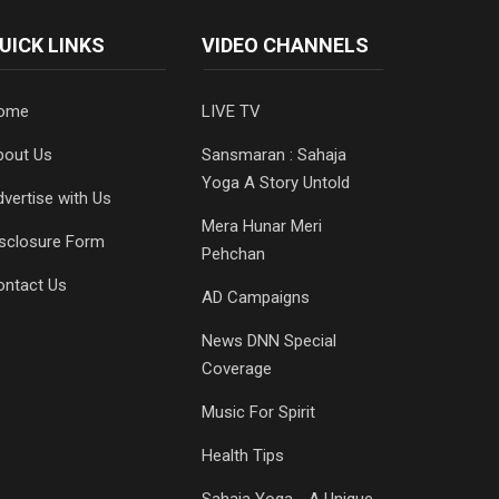
UICK LINKS
VIDEO CHANNELS
ome
LIVE TV
bout Us
Sansmaran : Sahaja
Yoga A Story Untold
vertise with Us
Mera Hunar Meri
isclosure Form
Pehchan
ontact Us
AD Campaigns
News DNN Special
Coverage
Music For Spirit
Health Tips
Sahaja Yoga - A Unique