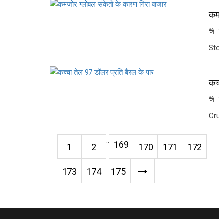
कमज
Sto
कच्
Cru
..
169
1
2
170
171
172
173
174
175