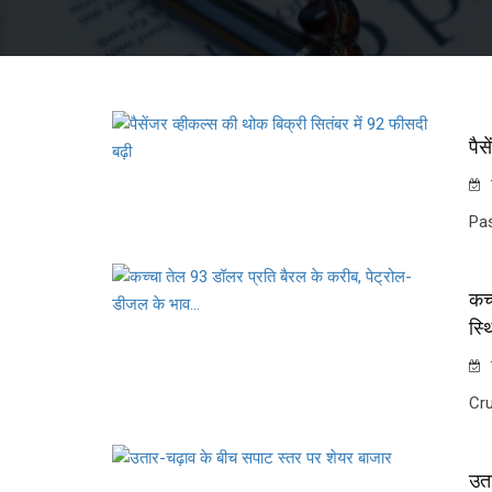
पैस
Pas
कच्
स्थ
Cru
उता