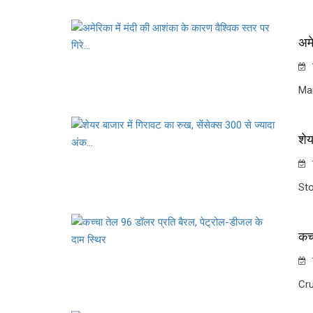
अमे
Mar
शेय
St
कच्
Cru