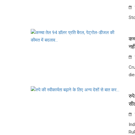
Sto
कच्
नही
Cru
die
रुप
सी
Ind
Ru