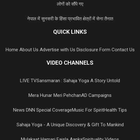
लोगों को सौंपे गए
नेपाल में सुनसरी के हिंसा प्रभावित क्षेत्रों में सेना तैनात
QUICK LINKS
Home
About Us
Advertise with Us
Disclosure Form
Contact Us
VIDEO CHANNELS
LIVE TV
Sansmaran : Sahaja Yoga A Story Untold
Mera Hunar Meri Pehchan
AD Campaigns
News DNN Special Coverage
Music For Spirit
Health Tips
Sahaja Yoga - A Unique Discovery & Gift To Mankind
Mulakaat Hamari Faisla Aapka
Spirituality Videos