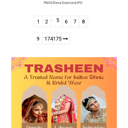
PNGS-Reva-Diamond-IPO
...
5
1
2
6
7
8
..
9
174
175