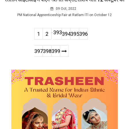
09 Oct, 2022
PM National Apprenticeship Fair at Ratlam ITI on October 12
..
393
1
2
394
395
396
397
398
399