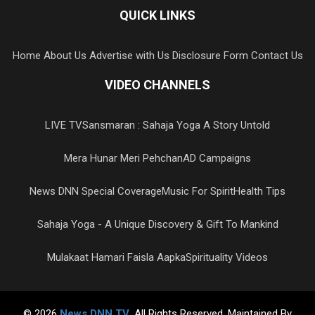
QUICK LINKS
Home
About Us
Advertise with Us
Disclosure Form
Contact Us
VIDEO CHANNELS
LIVE TV
Sansmaran : Sahaja Yoga A Story Untold
Mera Hunar Meri Pehchan
AD Campaigns
News DNN Special Coverage
Music For Spirit
Health Tips
Sahaja Yoga - A Unique Discovery & Gift To Mankind
Mulakaat Hamari Faisla Aapka
Spirituality Videos
© 2026
News DNN TV
. All Rights Reserved. Maintained By