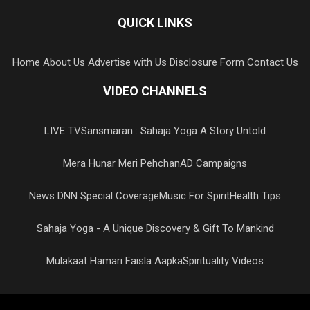
QUICK LINKS
Home
About Us
Advertise with Us
Disclosure Form
Contact Us
VIDEO CHANNELS
LIVE TV
Sansmaran : Sahaja Yoga A Story Untold
Mera Hunar Meri Pehchan
AD Campaigns
News DNN Special Coverage
Music For Spirit
Health Tips
Sahaja Yoga - A Unique Discovery & Gift To Mankind
Mulakaat Hamari Faisla Aapka
Spirituality Videos