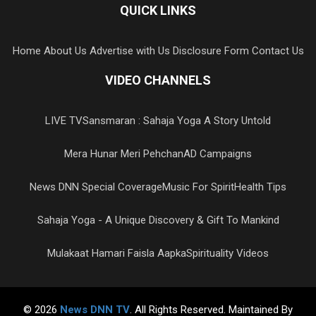
QUICK LINKS
Home
About Us
Advertise with Us
Disclosure Form
Contact Us
VIDEO CHANNELS
LIVE TV
Sansmaran : Sahaja Yoga A Story Untold
Mera Hunar Meri Pehchan
AD Campaigns
News DNN Special Coverage
Music For Spirit
Health Tips
Sahaja Yoga - A Unique Discovery & Gift To Mankind
Mulakaat Hamari Faisla Aapka
Spirituality Videos
© 2026
News DNN TV
. All Rights Reserved. Maintained By