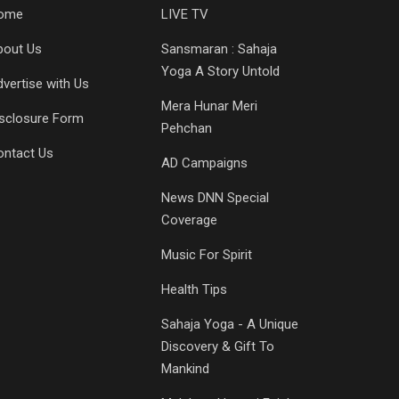
ome
LIVE TV
bout Us
Sansmaran : Sahaja
Yoga A Story Untold
vertise with Us
Mera Hunar Meri
isclosure Form
Pehchan
ontact Us
AD Campaigns
News DNN Special
Coverage
Music For Spirit
Health Tips
Sahaja Yoga - A Unique
Discovery & Gift To
Mankind