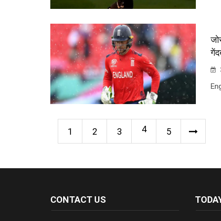
जोस
गें
Eng
4
1
2
3
5
CONTACT US
TODAY