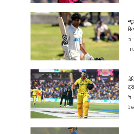
न्य
सिय
Ra
डेव
ट्र
Dav