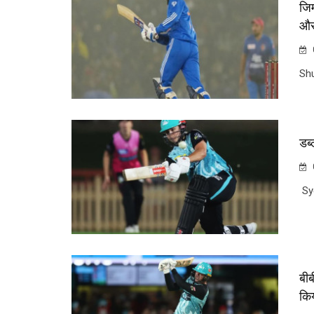
जिम
और
Shu
डब्
Syd
बीब
कि