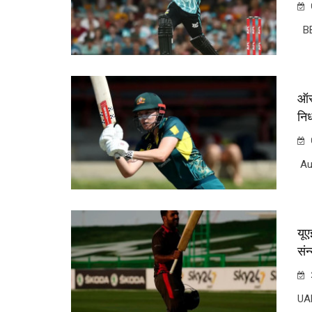
BB
ऑस्
निर
Aus
यूए
संन
UA