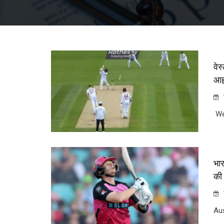
वेस
आह्
Wes
भार
की 
Aus