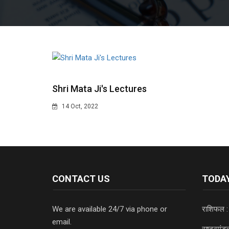
Shri Mata Ji's Lectures
14 Oct, 2022
CONTACT US
TODAY
We are available 24/7 via phone or
राशिफल :
email.