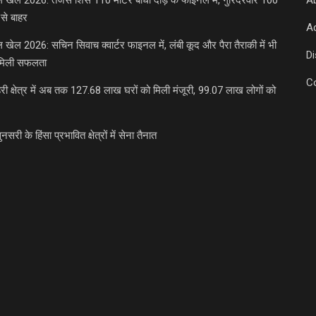
डल खेल 2026: तेजस शिर्से 110 मीटर बाधा दौड़ के फाइनल में, गुरिंदरवीर 100
A
से बाहर
Ad
डल खेल 2026: सचिन सिवाच क्वार्टर फाइनल में, लंबी कूद और पैरा तैराकी में भी
D
मिली सफलता
C
री क्षेत्र में अब तक 127.68 लाख घरों को मिली मंजूरी, 99.07 लाख लोगों को
ुनसरी के हिंसा प्रभावित क्षेत्रों में सेना तैनात