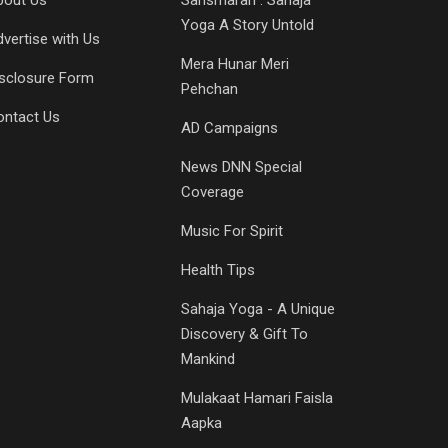
bout Us
Sansmaran : Sahaja
Yoga A Story Untold
vertise with Us
Mera Hunar Meri
isclosure Form
Pehchan
ontact Us
AD Campaigns
News DNN Special
Coverage
Music For Spirit
Health Tips
Sahaja Yoga - A Unique
Discovery & Gift To
Mankind
Mulakaat Hamari Faisla
Aapka