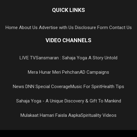
QUICK LINKS
Home
About Us
Advertise with Us
Disclosure Form
Contact Us
VIDEO CHANNELS
LIVE TV
Sansmaran : Sahaja Yoga A Story Untold
Mera Hunar Meri Pehchan
AD Campaigns
News DNN Special Coverage
Music For Spirit
Health Tips
Sahaja Yoga - A Unique Discovery & Gift To Mankind
Mulakaat Hamari Faisla Aapka
Spirituality Videos