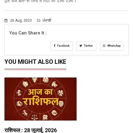
ਹੁਣ ਤਕ ਬਲ਼ਾ ਜੋ ਸਿਰ ਤੋਂ ਨਹੀਂ ਸੀ ਟਲ਼ੀ ਟਲ਼ੀ।
26 Aug, 2023
ਪੰਜਾਬੀ
You Can Share It :
Facebook
Twitter
WhatsApp
YOU MIGHT ALSO LIKE
राशिफल : 28 जुलाई, 2026