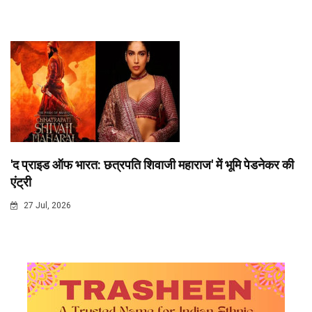
'द प्राइड ऑफ भारत: छत्रपति शिवाजी महाराज' में भूमि पेडनेकर की
एंट्री
27 Jul, 2026