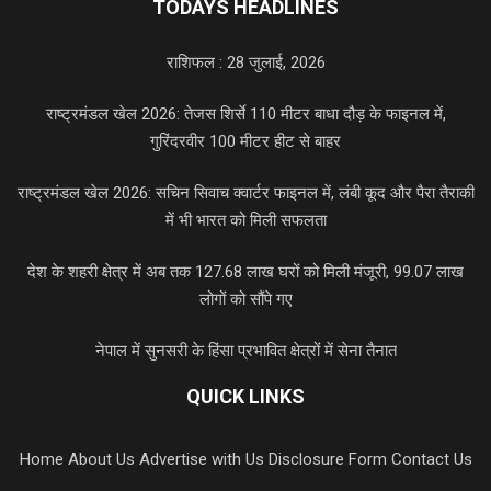
TODAYS HEADLINES
राशिफल : 28 जुलाई, 2026
राष्ट्रमंडल खेल 2026: तेजस शिर्से 110 मीटर बाधा दौड़ के फाइनल में,
गुरिंदरवीर 100 मीटर हीट से बाहर
राष्ट्रमंडल खेल 2026: सचिन सिवाच क्वार्टर फाइनल में, लंबी कूद और पैरा तैराकी
में भी भारत को मिली सफलता
देश के शहरी क्षेत्र में अब तक 127.68 लाख घरों को मिली मंजूरी, 99.07 लाख
लोगों को सौंपे गए
नेपाल में सुनसरी के हिंसा प्रभावित क्षेत्रों में सेना तैनात
QUICK LINKS
Home
About Us
Advertise with Us
Disclosure Form
Contact Us