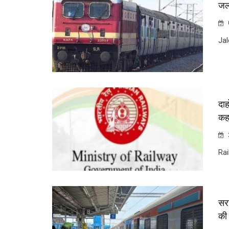
जल्
Jal
दाह
कहा
Rai
सर
की 