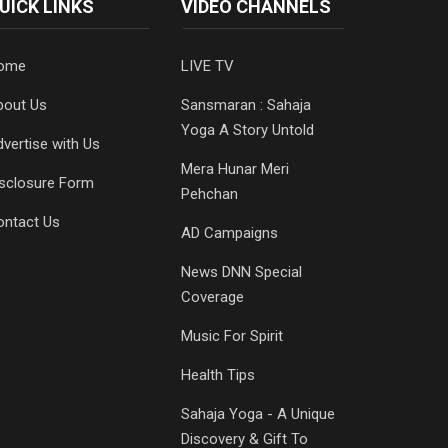
UICK LINKS
VIDEO CHANNELS
ome
LIVE TV
bout Us
Sansmaran : Sahaja
Yoga A Story Untold
vertise with Us
Mera Hunar Meri
isclosure Form
Pehchan
ontact Us
AD Campaigns
News DNN Special
Coverage
Music For Spirit
Health Tips
Sahaja Yoga - A Unique
Discovery & Gift To