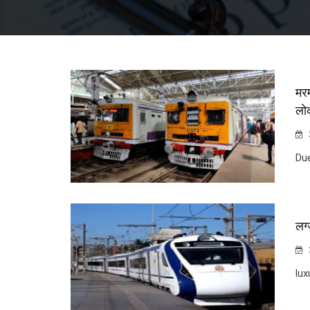
मरम
लोक
Du
लग्
lux