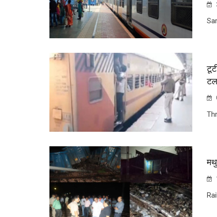
Sa
टूट
टल
Th
मथु
Rai