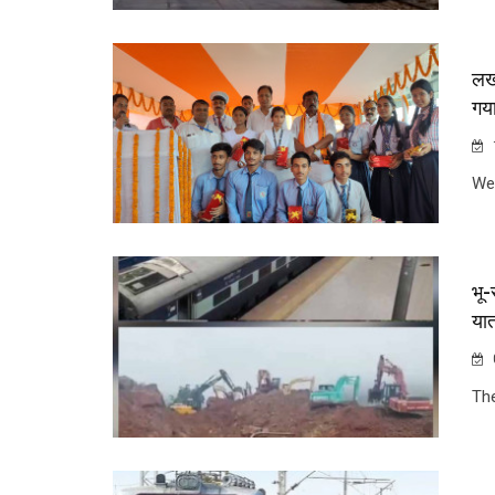
लख
गया
Wel
भू-
यात
Th