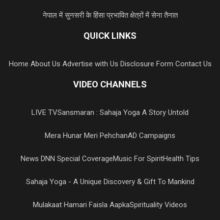
नेपाल में सुनसरी के हिंसा प्रभावित क्षेत्रों में सेना तैनात
QUICK LINKS
Home
About Us
Advertise with Us
Disclosure Form
Contact Us
VIDEO CHANNELS
LIVE TV
Sansmaran : Sahaja Yoga A Story Untold
Mera Hunar Meri Pehchan
AD Campaigns
News DNN Special Coverage
Music For Spirit
Health Tips
Sahaja Yoga - A Unique Discovery & Gift To Mankind
Mulakaat Hamari Faisla Aapka
Spirituality Videos