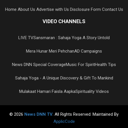
Home
About Us
Advertise with Us
Disclosure Form
Contact Us
VIDEO CHANNELS
LIVE TV
Sansmaran : Sahaja Yoga A Story Untold
Mera Hunar Meri Pehchan
AD Campaigns
News DNN Special Coverage
Music For Spirit
Health Tips
Sahaja Yoga - A Unique Discovery & Gift To Mankind
Mulakaat Hamari Faisla Aapka
Spirituality Videos
© 2026
News DNN TV
. All Rights Reserved. Maintained By
ApplicCode