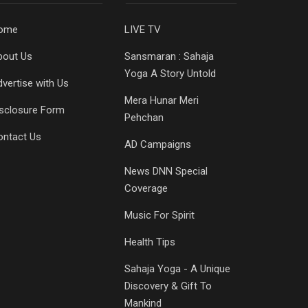
ome
LIVE TV
bout Us
Sansmaran : Sahaja
Yoga A Story Untold
vertise with Us
Mera Hunar Meri
isclosure Form
Pehchan
ontact Us
AD Campaigns
News DNN Special
Coverage
Music For Spirit
Health Tips
Sahaja Yoga - A Unique
Discovery & Gift To
Mankind