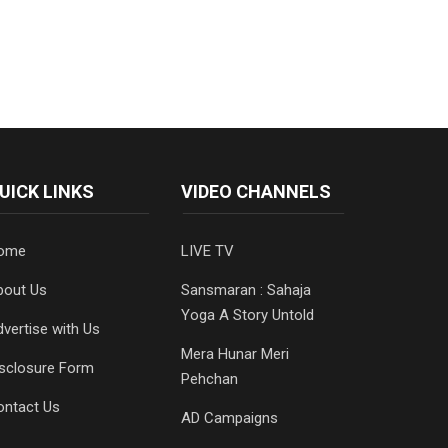
UICK LINKS
VIDEO CHANNELS
ome
LIVE TV
bout Us
Sansmaran : Sahaja
Yoga A Story Untold
vertise with Us
Mera Hunar Meri
isclosure Form
Pehchan
ontact Us
AD Campaigns