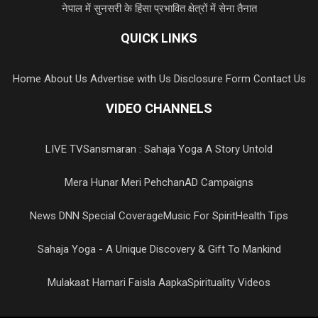
नेपाल में सुनसरी के हिंसा प्रभावित क्षेत्रों में सेना तैनात
QUICK LINKS
Home
About Us
Advertise with Us
Disclosure Form
Contact Us
VIDEO CHANNELS
LIVE TV
Sansmaran : Sahaja Yoga A Story Untold
Mera Hunar Meri Pehchan
AD Campaigns
News DNN Special Coverage
Music For Spirit
Health Tips
Sahaja Yoga - A Unique Discovery & Gift To Mankind
Mulakaat Hamari Faisla Aapka
Spirituality Videos