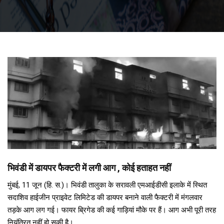
भिवंडी में डायपर फैक्टरी में लगी आग , कोई हताहत नहीं
मुंबई, 11 जून (हि. स.)। भिवंडी तालुका के सरावली एमआईडीसी इलाके में स्थित
सदाशिव हाईजीन प्राइवेट लिमिटेड की डायपर बनाने वाली फैक्टरी में मंगलवार
तड़के आग लग गई। फायर ब्रिगेड की कई गाड़ियां मौके पर हैं। आग अभी पूरी तरह
नियंत्रित नहीं हो सकी है।