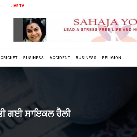
ct
LIVE TV
CRICKET
BUSINESS
ACCIDENT
BUSINESS
RELIGION
ਕੱਢੀ ਗਈ ਸਾਇਕਲ ਰੈਲੀ