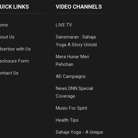
UICK LINKS
VIDEO CHANNELS
ome
LIVE TV
bout Us
Sansmaran : Sahaja
Yoga A Story Untold
vertise with Us
Mera Hunar Meri
isclosure Form
Pehchan
ontact Us
AD Campaigns
News DNN Special
Coverage
Music For Spirit
Health Tips
Sahaja Yoga - A Unique