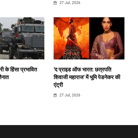
6
27 Jul, 2026
री के हिंसा प्रभावित
'द प्राइड ऑफ भारत: छत्रपति
 तैनात
शिवाजी महाराज' में भूमि पेडनेकर की
एंट्री
6
27 Jul, 2026