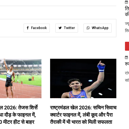
ति
की
ज्
Facebook
Twitter
WhatsApp
स्
श्
रा
सा
ेल 2026: तेजस शिर्से
राष्ट्रमंडल खेल 2026: सचिन सिवाच
 दौड़ के फाइनल में,
क्वार्टर फाइनल में, लंबी कूद और पैरा
0 मीटर हीट से बाहर
तैराकी में भी भारत को मिली सफलता