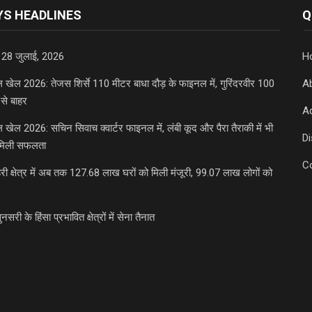
S HEADLINES
Q
 28 जुलाई, 2026
H
डल खेल 2026: तेजस शिर्से 110 मीटर बाधा दौड़ के फाइनल में, गुरिंदरवीर 100
A
से बाहर
Ad
डल खेल 2026: सचिन सिवाच क्वार्टर फाइनल में, लंबी कूद और पैरा तैराकी में भी
D
मिली सफलता
C
री क्षेत्र में अब तक 127.68 लाख घरों को मिली मंजूरी, 99.07 लाख लोगों को
ुनसरी के हिंसा प्रभावित क्षेत्रों में सेना तैनात