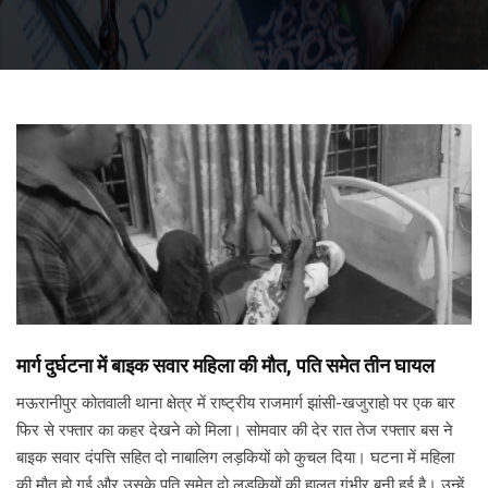
मार्ग दुर्घटना में बाइक सवार महिला की मौत, पति समेत तीन घायल
मऊरानीपुर कोतवाली थाना क्षेत्र में राष्ट्रीय राजमार्ग झांसी-खजुराहो पर एक बार
फिर से रफ्तार का कहर देखने को मिला। सोमवार की देर रात तेज रफ्तार बस ने
बाइक सवार दंपत्ति सहित दो नाबालिग लड़कियों को कुचल दिया। घटना में महिला
की मौत हो गई और उसके पति समेत दो लड़कियों की हालत गंभीर बनी हुई है। उन्हें