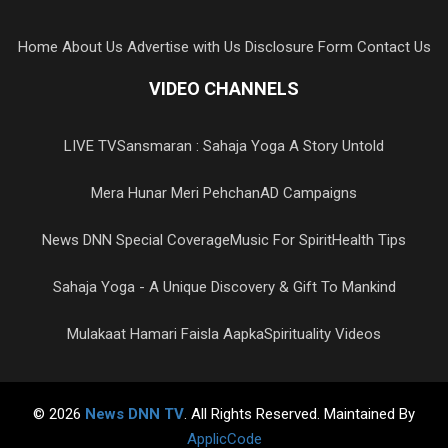
Home
About Us
Advertise with Us
Disclosure Form
Contact Us
VIDEO CHANNELS
LIVE TV
Sansmaran : Sahaja Yoga A Story Untold
Mera Hunar Meri Pehchan
AD Campaigns
News DNN Special Coverage
Music For Spirit
Health Tips
Sahaja Yoga - A Unique Discovery & Gift To Mankind
Mulakaat Hamari Faisla Aapka
Spirituality Videos
© 2026
News DNN TV
. All Rights Reserved. Maintained By
ApplicCode