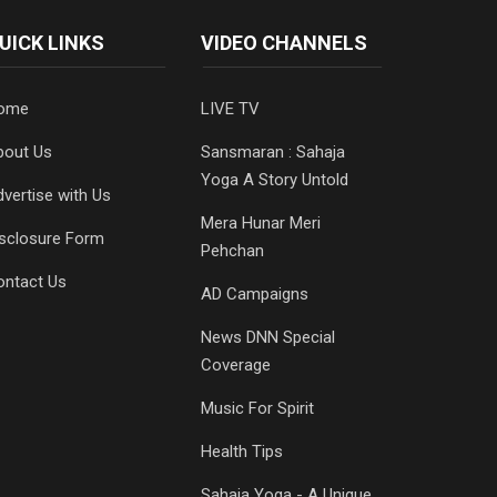
UICK LINKS
VIDEO CHANNELS
ome
LIVE TV
bout Us
Sansmaran : Sahaja
Yoga A Story Untold
vertise with Us
Mera Hunar Meri
isclosure Form
Pehchan
ontact Us
AD Campaigns
News DNN Special
Coverage
Music For Spirit
Health Tips
Sahaja Yoga - A Unique