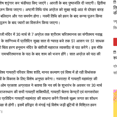
 श्रृंगार कर चंडीपाठ किए जाएंगे। आरती के बाद पुष्पाजंलि दी जाएगी। द्वितीया
ति
पूजन किया जाएगा। अष्टमी तिथि पांच अप्रेल को सुबह साढ़े आठ से दोपहर बारह
की
 बलिदान और गत समर्पण होगा। नवमी तिथि को हवन के बाद कन्या पूजन किया
ज्
जन के बाद ज्वारों का विसर्जन किया जाएगा।
स्
 देवजी मंदिर में 30 मार्च से 7 अप्रेल तक श्रीराम चरितमानस का संगीतमय नवाह्न
के सान्निध्य में प्रतिदिन सुबह सात से ग्यारह बजे तक 51 आसन पर 51 साधक
 चिंता हरण हनुमान मंदिर के बंशीजी महाराज व्यासपीठ से पाठ करेंगे। इस मौके
 रामचरितमानस के पाठ के बाद शाम को भजन होंगे। सात अप्रेल को पाठ की
श्
रा
्व गायत्री परिवार विश्व शांति, मानव कल्याण एवं विश्व में हो रही विध्वंसक
सा
 के विकास के लिए विशेष अनुष्ठा करेगा। नवरात्र में गायत्री महामंत्र की
ी ओम प्रकाश अग्रवाल ने बताया कि नव वर्ष के शुभारंभ के अवसर पर 30 मार्च
जस्थान की सभी गायत्री शक्तिपीठों, गायत्री चेतना केन्द्रों एवं मानसरोवर
 प्रतिदिन गायत्री महामंत्र की साधना करेंगे जिससे सूक्ष्म जगत का शोधन
ज्ञ से होगी। इसमें हरिद्वार से मंगाई गई विशेष जड़ी बूटियों से मिश्रित हवन
गी।