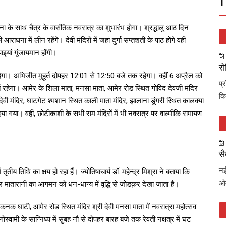
T
पना के साथ चैत्र के वासंतिक नवरात्र का शुभारंभ होगा। श्रद्धालु आठ दिन
आराधना में लीन रहेंगे। देवी मंदिरों में जहां दुर्गा सप्तशती के पाठ होंगे वहीं
इयां गूंजायमान होंगी।
रो
ेगा। अभिजीत मुहूर्त दोपहर 12:01 से 12:50 बजे तक रहेगा। वहीं 6 अप्रैल को
प्
हूर्त रहेगा। आमेर के शिला माता, मनसा माता, आमेर रोड स्थित गोविंद देवजी मंदिर
कि
ैष्णोदेवी मंदिर, घाटगेट श्मशान स्थित काली माता मंदिर, झालाना डूंगरी स्थित कालक्या
 दिया गया। वहीं, छोटीकाशी के सभी राम मंदिरों में भी नवरात्र पर वाल्मीकि रामायण
सै
नई
ृतीय तिथि का क्षय हो रहा हैं। ज्योतिषाचार्य डॉ. महेन्द्र मिश्रा ने बताया कि
ओव
 पर मातारानी का आगमन को धन-धान्य में वृद्धि से जोडक़र देखा जाता है।
नक घाटी, आमेर रोड स्थित मंदिर श्री देवी मनसा माता में नवरात्रा महोत्सव
्वामी के सान्निध्य में सुबह नौ से दोपहर बारह बजे तक रेवती नक्षत्र में घट