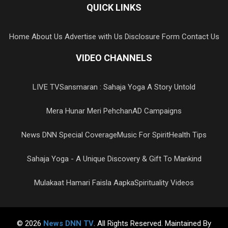
QUICK LINKS
Home
About Us
Advertise with Us
Disclosure Form
Contact Us
VIDEO CHANNELS
LIVE TV
Sansmaran : Sahaja Yoga A Story Untold
Mera Hunar Meri Pehchan
AD Campaigns
News DNN Special Coverage
Music For Spirit
Health Tips
Sahaja Yoga - A Unique Discovery & Gift To Mankind
Mulakaat Hamari Faisla Aapka
Spirituality Videos
© 2026
News DNN TV
. All Rights Reserved. Maintained By