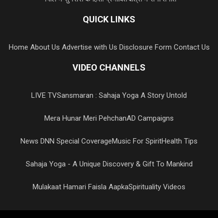
QUICK LINKS
Home
About Us
Advertise with Us
Disclosure Form
Contact Us
VIDEO CHANNELS
LIVE TV
Sansmaran : Sahaja Yoga A Story Untold
Mera Hunar Meri Pehchan
AD Campaigns
News DNN Special Coverage
Music For Spirit
Health Tips
Sahaja Yoga - A Unique Discovery & Gift To Mankind
Mulakaat Hamari Faisla Aapka
Spirituality Videos