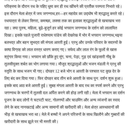
परिक्रमा के दौरान रथ के पहिए धुमा कर ही रथ खींचने की प्रतीेक परम्परा निभाते रहे।
इस दौरान मेला क्षेत्र में जय जगन्नाथ,हर—हर महादेव का उद्घोष भी श्रद्धालु करते रहे।
रथयात्रा से लेकर सिगरा, कमच्छा, लक्सा तक का इलाका श्रद्धालुओं से खचाखच भरा
रहा। क्या पुरुष, महिला, बूढे-बुजुर्ग हर कोई भगवान जगन्नाथ के दर्शन को लालायित
दिखा। इसके पहले पुजारी राधेश्याम पांडेय की देखरेख में भोर में भगवान जगन्नाथ,भइया
बलभद्र और बहन सुभद्रा की मंगला आरती हुई। प्रभु और उनके परिवार के सदस्यों के
काष्ठ विग्रह को लाल वस्त्र धारण कराए गए। सफेद और लाल रंग के फूलों से खास
श्रृंगार किया गया। भगवान को छौंके हुए मूंग, चना, पेड़ा, गुड़ एवं खांड़सारी नीबू के
तुलसीयुक्त शर्बत का भोग लगाया गया। मौजूद श्रद्धालुओं और भजन मंडली ने प्रभु की
स्तुति के साथ भजन भी गाए। दोपहर 12 बजे भोग व आरती के पश्चात पट कुछ देर के
लिए बंद कर दिया गया। फिर दोपहर बाद तीन बजे आरती के साथ पुन: दर्शन शुरू हुआ।
इसके बाद आठ बजे आरती हुई। सुबह मंगला आरती के बाद रथ का स्पर्श करने और प्रभु
जगन्नाथ के चरणों में तुलसी दल अर्पित करने की होड़ लगी रही। मेला में भगवान का दर्शन
पूजन के बाद लोगों ने चटपटी चाट, गोलगप्पों और चाउमिंग और अन्य व्यंजनों का स्वाद
लेने के बाद नानखटाई और अन्य सामानों की खरीदारी की। मेला क्षेत्र आस्थावानों की
भीड़ से खचाखच भरा था। मेले में बच्चों ने अपने परिजनों के साथ खिलौने और गुब्बारों की
खरीदारी के साथ झूले पर भी मस्ती की।