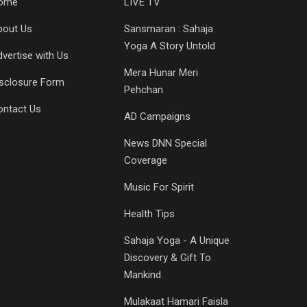
ome
LIVE TV
bout Us
Sansmaran : Sahaja
Yoga A Story Untold
vertise with Us
Mera Hunar Meri
isclosure Form
Pehchan
ontact Us
AD Campaigns
News DNN Special
Coverage
Music For Spirit
Health Tips
Sahaja Yoga - A Unique
Discovery & Gift To
Mankind
Mulakaat Hamari Faisla