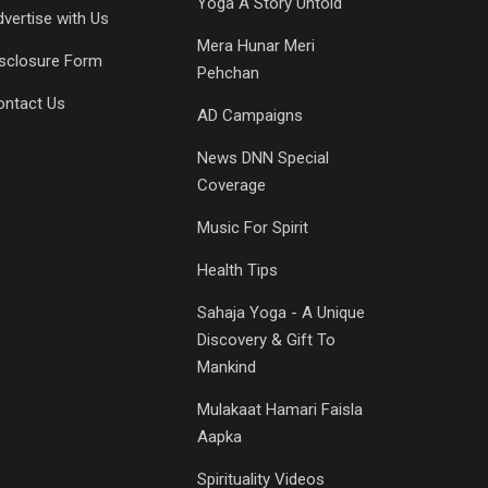
Yoga A Story Untold
vertise with Us
Mera Hunar Meri
isclosure Form
Pehchan
ontact Us
AD Campaigns
News DNN Special
Coverage
Music For Spirit
Health Tips
Sahaja Yoga - A Unique
Discovery & Gift To
Mankind
Mulakaat Hamari Faisla
Aapka
Spirituality Videos