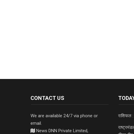
CONTACT US
TODAY
We are available 24/7 via phone or
राशिफल :
email.
राष्ट्रमं
News DNN Private Limited,