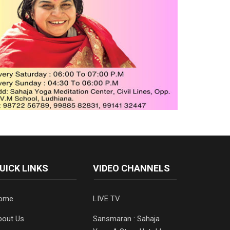
UICK LINKS
VIDEO CHANNELS
ome
LIVE TV
bout Us
Sansmaran : Sahaja