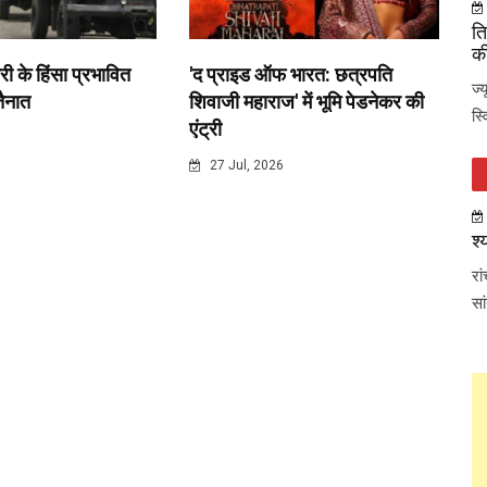
ति
की
री के हिंसा प्रभावित
'द प्राइड ऑफ भारत: छत्रपति
ज्
 तैनात
शिवाजी महाराज' में भूमि पेडनेकर की
स्
एंट्री
6
27 Jul, 2026
श्
रा
सा