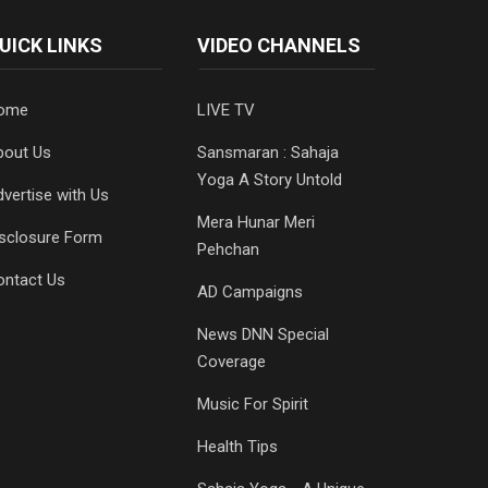
UICK LINKS
VIDEO CHANNELS
ome
LIVE TV
bout Us
Sansmaran : Sahaja
Yoga A Story Untold
vertise with Us
Mera Hunar Meri
isclosure Form
Pehchan
ontact Us
AD Campaigns
News DNN Special
Coverage
Music For Spirit
Health Tips