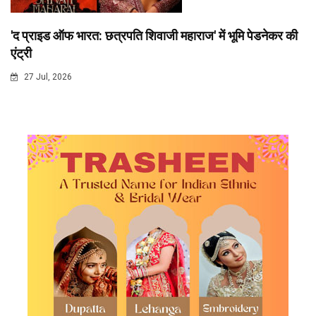
'द प्राइड ऑफ भारत: छत्रपति शिवाजी महाराज' में भूमि पेडनेकर की
एंट्री
27 Jul, 2026