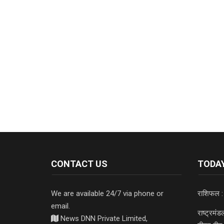
CONTACT US
TODAY
We are available 24/7 via phone or
राशिफल :
email.
राष्ट्रमं
News DNN Private Limited,