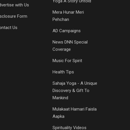
Yoga A Story Untold
vertise with Us
Mera Hunar Meri
isclosure Form
Pehchan
ontact Us
AD Campaigns
News DNN Special
Coverage
Music For Spirit
Health Tips
Sahaja Yoga - A Unique
Discovery & Gift To
Mankind
Mulakaat Hamari Faisla
Aapka
Spirituality Videos