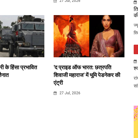
6
27 Jul, 2026
ति
की
ज्
स्
री के हिंसा प्रभावित
'द प्राइड ऑफ भारत: छत्रपति
श्
 तैनात
शिवाजी महाराज' में भूमि पेडनेकर की
रा
एंट्री
सा
6
27 Jul, 2026