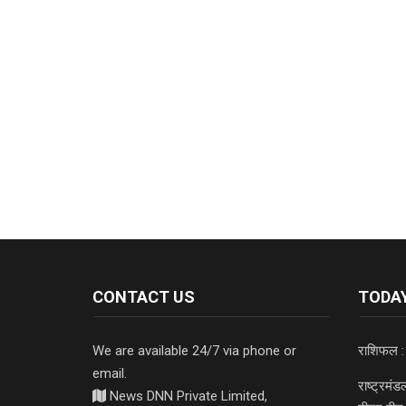
CONTACT US
TODAY
We are available 24/7 via phone or
राशिफल :
email.
राष्ट्रमं
News DNN Private Limited,