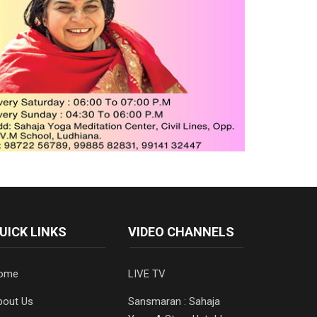
UICK LINKS
VIDEO CHANNELS
ome
LIVE TV
bout Us
Sansmaran : Sahaja