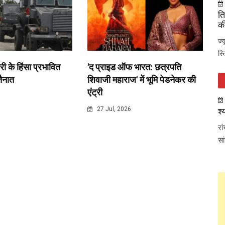
ति
की
ज्
स्
री के हिंसा प्रभावित
'द प्राइड ऑफ भारत: छत्रपति
 तैनात
शिवाजी महाराज' में भूमि पेडनेकर की
एंट्री
6
27 Jul, 2026
श्
रा
सा