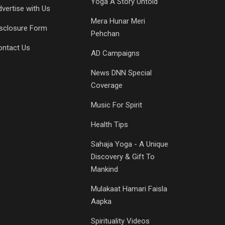
Yoga A Story Untold
vertise with Us
Mera Hunar Meri
isclosure Form
Pehchan
ontact Us
AD Campaigns
News DNN Special
Coverage
Music For Spirit
Health Tips
Sahaja Yoga - A Unique
Discovery & Gift To
Mankind
Mulakaat Hamari Faisla
Aapka
Spirituality Videos