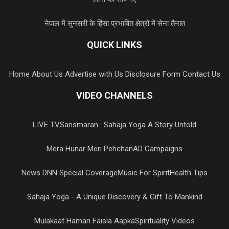
नेपाल में सुनसरी के हिंसा प्रभावित क्षेत्रों में सेना तैनात
QUICK LINKS
Home
About Us
Advertise with Us
Disclosure Form
Contact Us
VIDEO CHANNELS
LIVE TV
Sansmaran : Sahaja Yoga A Story Untold
Mera Hunar Meri Pehchan
AD Campaigns
News DNN Special Coverage
Music For Spirit
Health Tips
Sahaja Yoga - A Unique Discovery & Gift To Mankind
Mulakaat Hamari Faisla Aapka
Spirituality Videos