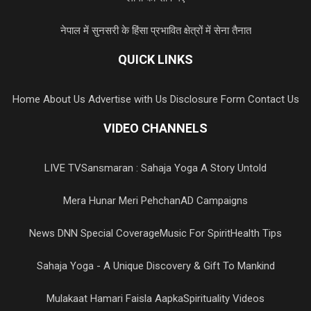
नेपाल में सुनसरी के हिंसा प्रभावित क्षेत्रों में सेना तैनात
QUICK LINKS
Home
About Us
Advertise with Us
Disclosure Form
Contact Us
VIDEO CHANNELS
LIVE TV
Sansmaran : Sahaja Yoga A Story Untold
Mera Hunar Meri Pehchan
AD Campaigns
News DNN Special Coverage
Music For Spirit
Health Tips
Sahaja Yoga - A Unique Discovery & Gift To Mankind
Mulakaat Hamari Faisla Aapka
Spirituality Videos