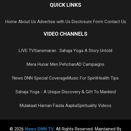
QUICK LINKS
Home
About Us
Advertise with Us
Disclosure Form
Contact Us
VIDEO CHANNELS
LIVE TV
Sansmaran : Sahaja Yoga A Story Untold
Mera Hunar Meri Pehchan
AD Campaigns
News DNN Special Coverage
Music For Spirit
Health Tips
Sahaja Yoga - A Unique Discovery & Gift To Mankind
Mulakaat Hamari Faisla Aapka
Spirituality Videos
© 2026
News DNN TV
. All Rights Reserved. Maintained By