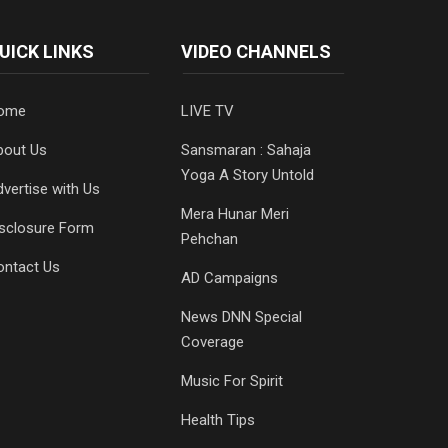
UICK LINKS
VIDEO CHANNELS
ome
LIVE TV
bout Us
Sansmaran : Sahaja
Yoga A Story Untold
vertise with Us
Mera Hunar Meri
isclosure Form
Pehchan
ontact Us
AD Campaigns
News DNN Special
Coverage
Music For Spirit
Health Tips