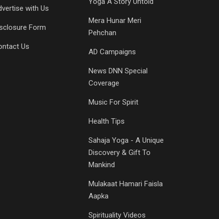
Yoga A Story Untold
vertise with Us
Mera Hunar Meri
isclosure Form
Pehchan
ontact Us
AD Campaigns
News DNN Special
Coverage
Music For Spirit
Health Tips
Sahaja Yoga - A Unique
Discovery & Gift To
Mankind
Mulakaat Hamari Faisla
Aapka
Spirituality Videos