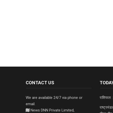
CONTACT US
TODAY
We are available 24/7 via phone or
राशिफल :
email.
राष्ट्रमं
News DNN Private Limited,