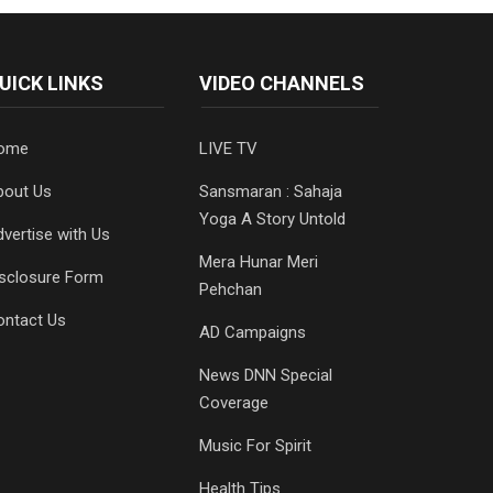
UICK LINKS
VIDEO CHANNELS
ome
LIVE TV
bout Us
Sansmaran : Sahaja
Yoga A Story Untold
vertise with Us
Mera Hunar Meri
isclosure Form
Pehchan
ontact Us
AD Campaigns
News DNN Special
Coverage
Music For Spirit
Health Tips