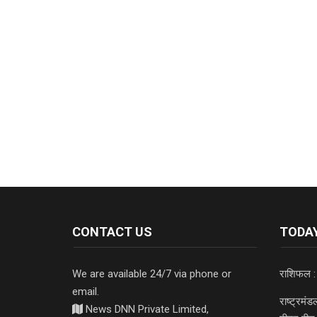
CONTACT US
TODAY
We are available 24/7 via phone or
राशिफल :
email.
राष्ट्रमं
News DNN Private Limited,