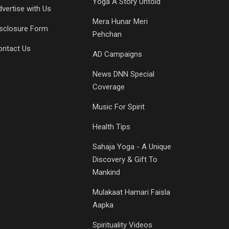
Yoga A Story Untold
vertise with Us
Mera Hunar Meri
isclosure Form
Pehchan
ontact Us
AD Campaigns
News DNN Special
Coverage
Music For Spirit
Health Tips
Sahaja Yoga - A Unique
Discovery & Gift To
Mankind
Mulakaat Hamari Faisla
Aapka
Spirituality Videos