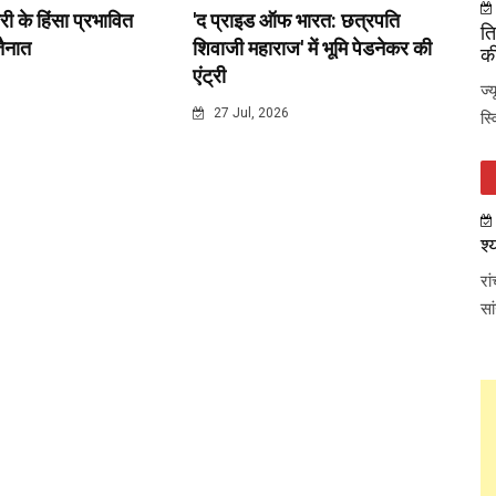
री के हिंसा प्रभावित
'द प्राइड ऑफ भारत: छत्रपति
ति
 तैनात
शिवाजी महाराज' में भूमि पेडनेकर की
की
एंट्री
6
ज्
27 Jul, 2026
स्
श्
रा
सा