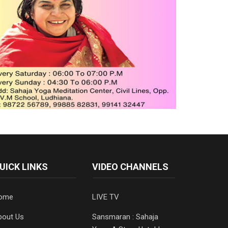
UICK LINKS
VIDEO CHANNELS
ome
LIVE TV
bout Us
Sansmaran : Sahaja