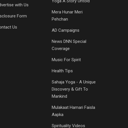
Yoga A Story Untold
vertise with Us
Mera Hunar Meri
isclosure Form
Pehchan
ontact Us
AD Campaigns
News DNN Special
Coverage
Music For Spirit
Health Tips
Sahaja Yoga - A Unique
Discovery & Gift To
Mankind
Mulakaat Hamari Faisla
Aapka
Spirituality Videos