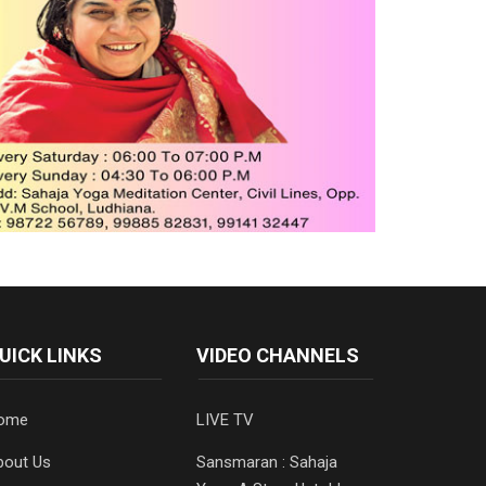
UICK LINKS
VIDEO CHANNELS
ome
LIVE TV
bout Us
Sansmaran : Sahaja