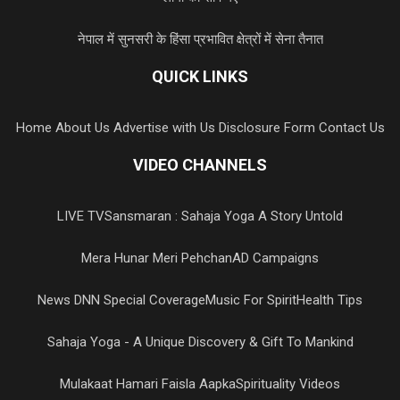
नेपाल में सुनसरी के हिंसा प्रभावित क्षेत्रों में सेना तैनात
QUICK LINKS
Home
About Us
Advertise with Us
Disclosure Form
Contact Us
VIDEO CHANNELS
LIVE TV
Sansmaran : Sahaja Yoga A Story Untold
Mera Hunar Meri Pehchan
AD Campaigns
News DNN Special Coverage
Music For Spirit
Health Tips
Sahaja Yoga - A Unique Discovery & Gift To Mankind
Mulakaat Hamari Faisla Aapka
Spirituality Videos