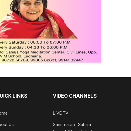
UICK LINKS
VIDEO CHANNELS
ome
LIVE TV
bout Us
Sansmaran : Sahaja