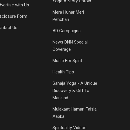
Yoga A Story Untold
vertise with Us
Mera Hunar Meri
isclosure Form
Pehchan
ontact Us
AD Campaigns
News DNN Special
Coverage
Music For Spirit
Health Tips
Sahaja Yoga - A Unique
Discovery & Gift To
Mankind
Mulakaat Hamari Faisla
Aapka
Spirituality Videos