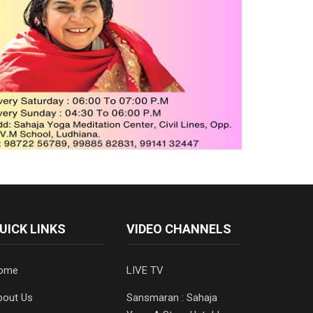
UICK LINKS
VIDEO CHANNELS
ome
LIVE TV
bout Us
Sansmaran : Sahaja