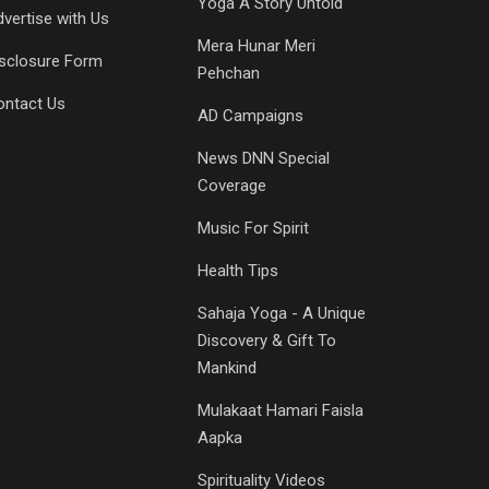
Yoga A Story Untold
vertise with Us
Mera Hunar Meri
isclosure Form
Pehchan
ontact Us
AD Campaigns
News DNN Special
Coverage
Music For Spirit
Health Tips
Sahaja Yoga - A Unique
Discovery & Gift To
Mankind
Mulakaat Hamari Faisla
Aapka
Spirituality Videos