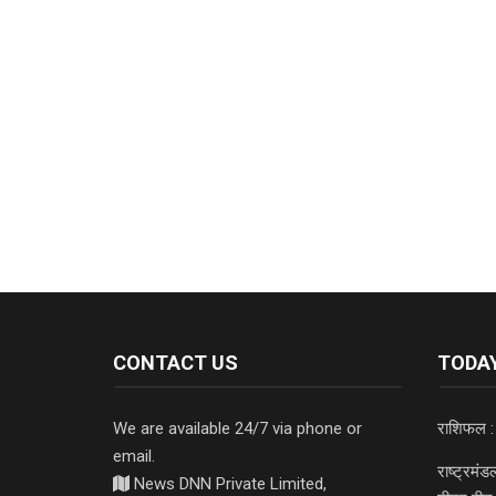
CONTACT US
TODAY
We are available 24/7 via phone or
राशिफल :
email.
राष्ट्रमं
News DNN Private Limited,