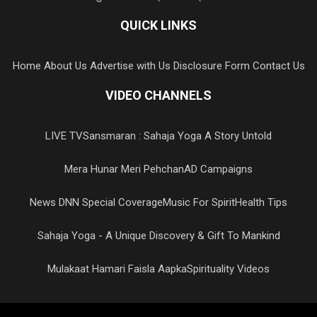
QUICK LINKS
Home
About Us
Advertise with Us
Disclosure Form
Contact Us
VIDEO CHANNELS
LIVE TV
Sansmaran : Sahaja Yoga A Story Untold
Mera Hunar Meri Pehchan
AD Campaigns
News DNN Special Coverage
Music For Spirit
Health Tips
Sahaja Yoga - A Unique Discovery & Gift To Mankind
Mulakaat Hamari Faisla Aapka
Spirituality Videos