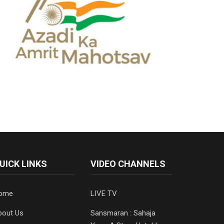
UICK LINKS
VIDEO CHANNELS
ome
LIVE TV
bout Us
Sansmaran : Sahaja