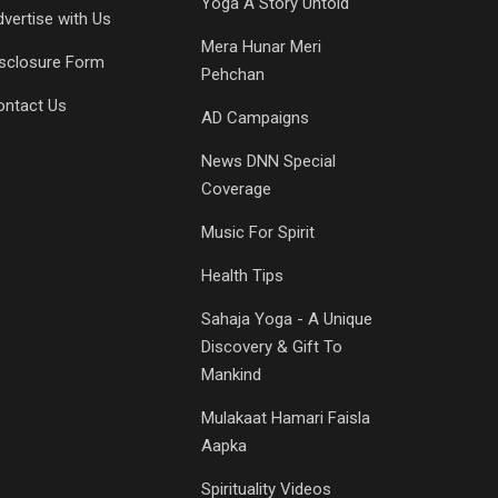
Yoga A Story Untold
vertise with Us
Mera Hunar Meri
isclosure Form
Pehchan
ontact Us
AD Campaigns
News DNN Special
Coverage
Music For Spirit
Health Tips
Sahaja Yoga - A Unique
Discovery & Gift To
Mankind
Mulakaat Hamari Faisla
Aapka
Spirituality Videos