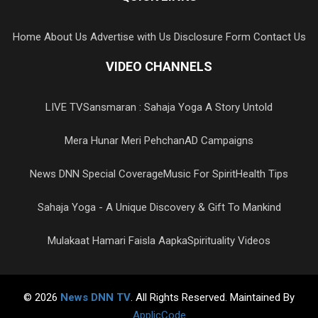
Home
About Us
Advertise with Us
Disclosure Form
Contact Us
VIDEO CHANNELS
LIVE TV
Sansmaran : Sahaja Yoga A Story Untold
Mera Hunar Meri Pehchan
AD Campaigns
News DNN Special Coverage
Music For Spirit
Health Tips
Sahaja Yoga - A Unique Discovery & Gift To Mankind
Mulakaat Hamari Faisla Aapka
Spirituality Videos
© 2026
News DNN TV
. All Rights Reserved. Maintained By
ApplicCode